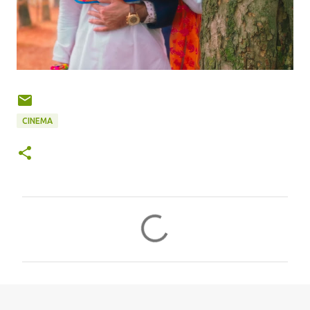
CINEMA
टि
प्प
णि
याँ