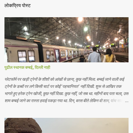
लोकप्रिय पोस्ट
पुढील स्थानक बम्बई, दिल्ली नाही
प्लेटफॉर्म पर खड़ी ट्रेनों के शीशों को आंखों से छाना, कुछ नहीं मिला. बम्बई जाने वाली कई
ट्रेनों के डब्बों पर लगे किसी चार्ट पर कोई ‘पहचानियत’ नहीं दिखी. शुरू से आखिर तक
भागते हुए हरेक ट्रेन खोजी, कुछ नहीं दिखा. कुछ नहीं, जो सब था. महीनों बाद पता चला, उस
शाम बम्बई जाने का रास्ता हवाई पकड़ा गया था. दिन, बरस बीते लेकिन वो शाम, पांच साल
पहले से अब तक वहीं अटकी है. मैंने कभी समंदर नहीं देखा था, लगता था कि देखूंगा तो रो
दूंगा. न देखने की जल्दी थी, न रोने का डर. बस एक डोर सी अटकी थी. सुलझी चीज़ों ने सबसे
ज़्यादा उलझो को उलझाया है. हम प्यार में शरीक होने और ठुकराए जाने के दुख में इस कदर
डूबे लालची लोग हैं कि प्यार हमें असल में चाहिए ही नहीं. सारी मंज़िलें बस कोना छूकर लौटने