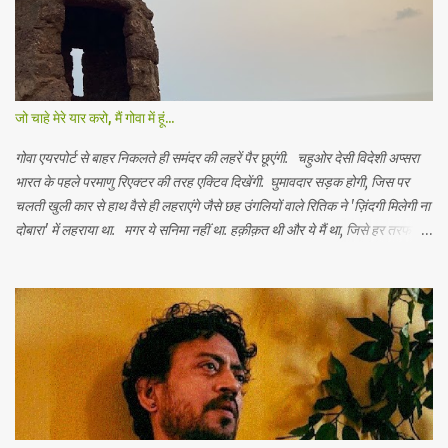
की हैं. कोने पर जो खड़े रहे, वो डूबे नहीं. ‘पहली बार समंदर देखने के लिए तुमने गलत शहर
चुना.’ बम्बई पहुंचने के पांच मिनट भीतर ही लगा कि फौरन लेह चला जाऊं. बम्बई से सिर्फ पांच
मिनट में जी चट गया. लगा कि कोई पांच साल या ज़िंदगी भर इस शहर से कैसे नहीं उकताया
और लौटकर दिल्ली या पहाड़ों की तरफ क्यों नहीं लौटा. ...
जो चाहे मेरे यार करो, मैं गोवा में हूं...
गोवा एयरपोर्ट से बाहर निकलते ही समंदर की लहरें पैर छूएंगी. चहुओर देसी विदेशी अप्सरा
भारत के पहले परमाणु रिएक्टर की तरह एक्टिव दिखेंगी. घुमावदार सड़क होगी, जिस पर
चलती खुली कार से हाथ वैसे ही लहराएंगे जैसे छह उंगलियों वाले रितिक ने 'ज़िंदगी मिलेगी ना
दोबारा' में लहराया था. मगर ये सनिमा नहीं था. हक़ीक़त थी और ये मैं था, जिसे हर तरफ
सन्नाटा दिख रे ला था. खिड़की से झांक बराबर, कुछ नहीं मिलेगा. न कोई परायी अप्सरा, न
कोई समंदर की लहरें. ये मेरे पापों की नहीं, किफ़ायती मन की सज़ा थी. जिसने गोवा पहुंचने
की टिकट उस वक़्त की करवाई थी, जब अक्खा गोवा सो रे ला था. शास्त्रों में इसे ब्रह्म महूर्त
कहा जाता है. कंजूस-अस्त्र में इसे सस्ती टिकट कहा जाता है. जैसे पूरा भारत इन दिनों बँटा
हुआ है. ठीक वैसे ही गोवा भी बँटा हुआ है. महाराष्ट्र की तरफ बढ़ो तो वो कहलाए है नॉर्थ गोवा.
कर्नाटक की तरफ बढ़ो तो वो कहलाए है- साउथ गोवा. इन दोनों में उतना ही फ़र्क़ है, जितना
जगजीत सिंह जी और बी प्राक की आवाज़ में फ़र्क़ है. इसलिए गोवा आने वाले ज़्यादातर आधे
उधर जाते हैं, आध...