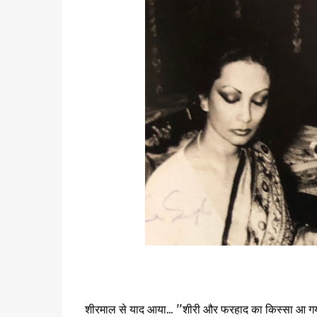
शीरमाल से याद आया... ''शीरी और फरहाद का किस्सा आ गया