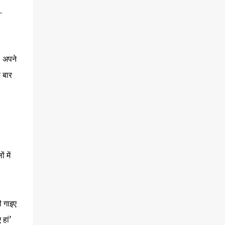
बाद गायब हुई हँसी लगातार बीच-बीच में टपके जा रहे आंसू के
.
साथ गायब हुई जा रही है. साजन के किरदार निभाने वाले
इरफ़ान नहीं जानते थे कि कई बार चीज़ें उतनी ख़राब नहीं
होती, जितनी दिखती हैं. वो उससे भी ज़्यादा ख़राब होती हैं.
इतनी ख़राब कि लगता है कि लिखकर भी क्या बदल जाएगा.
, अपने
काश कि ज़िंदगी वीडियो गेम की तरह कई लाइफ़ लिए होती. तो
अभी इरफ़ान की बड़ी-बड़ी...
क बार
 में
ी गाइए
 हां'